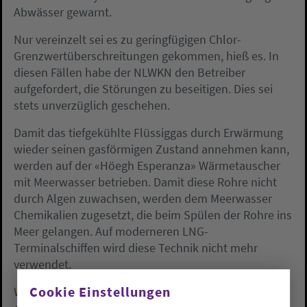
Abwässer gewarnt.
Nur vereinzelt sei es zu geringfügigen Chlor-
Grenzwertüberschreitungen gekommen, hieß es. In
diesen Fällen habe der NLWKN den Betreiber
aufgefordert, die Störungen zu beseitigen. Dies sei
stets unverzüglich geschehen.
Damit das tiefgekühlte Flüssiggas durch Erwärmung
wieder seinen gasförmigen Zustand annehmen kann,
werden auf der «Höegh Esperanza» Wärmetauscher
mit Meerwasser betrieben. Damit diese Rohre nicht
durch Algen zuwachsen, werden dem Meerwasser
Chemikalien zugesetzt, die beim Spülen der Rohre ins
Meer gelangen. Auf moderneren LNG-
Terminalschiffen wird diese Technik nicht mehr
verwendet.
Cookie Einstellungen
Während des Monitorings suchten laut dem NLWKN