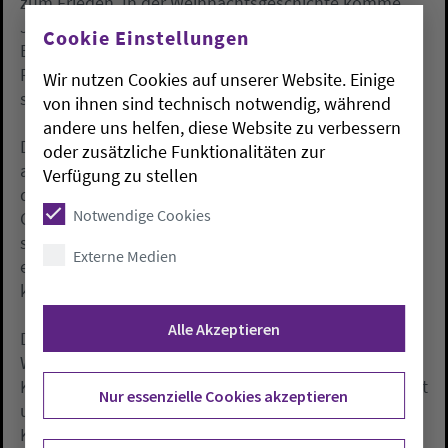
zum Frieden. In der Weihnachtsgeschichte komme
Jesus den Menschen nahe, sagte Meyns. «Angst,
Cookie Einstellungen
Egoismus, Neid, Hass und Gewalt werden schwächer;
Freude, Mut, Liebe und Barmherzigkeit werden
Wir nutzen Cookies auf unserer Website. Einige
stärker.»
von ihnen sind technisch notwendig, während
andere uns helfen, diese Website zu verbessern
Der evangelische Bischof rief zum Engagement für
oder zusätzliche Funktionalitäten zur
andere Menschen und für den Frieden auf: «Ohne
Verfügung zu stellen
dass wir uns ganz persönlich dem Frieden und dem
Notwendige Cookies
Gemeinwohl verpflichtet sehen und sich jeder an
seinem Ort und mit seinen Möglichkeiten aktiv dafür
Externe Medien
einsetzt, nützen die beste Rechtsordnung, die
klügsten Politiker und die stärkste Armee nichts.»
Alle Akzeptieren
Der Oldenburger Theologe Jan Janssen nannte den
Weihnachtsstern einen «Leitstern mit wegweisender
Kraft, ein Lebenszeichen gegen die Mächte, die Gewalt
Nur essenzielle Cookies akzeptieren
und Tod verbreiten». «Der eine Stern über dem einen
Kind steht dort aber auch für alle Menschenkinder»,