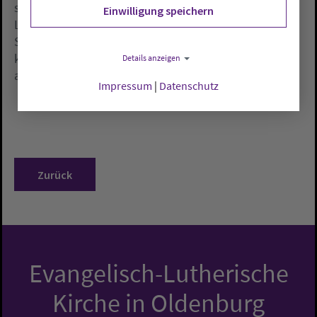
sagte der Vertreter im Bischofsamt der Evangelisch-
Einwilligung speichern
Lutherischen Kirche in Oldenburg in der Oldenburger
St. Lambertikirche. Die Menschen seien selbst «lauter
kleine Lichter», die zusammen ihre Hoffnung
Details anzeigen
ausstrahlen könnten.
Impressum
|
Datenschutz
Zurück
Evangelisch-Lutherische
Kirche in Oldenburg