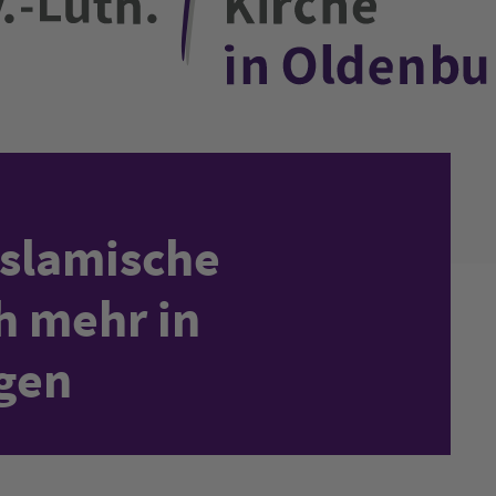
Islamische
ch mehr in
gen