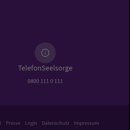
TelefonSeelsorge
0800 111 0 111
t
Presse
Login
Datenschutz
Impressum