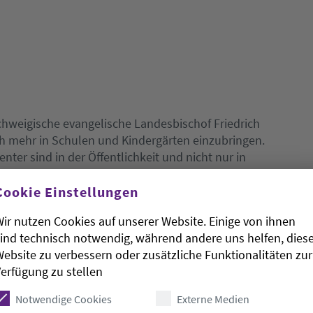
hweigische evangelische Landesbischof Friedrich
ch mehr in Schulen und Kindergärten einzubringen.
nter sind in der Öffentlichkeit und nicht nur in
erstagabend bei der Aufzeichnung der
» in der Marktkirche in Hannover. Schulen und
Cookie Einstellungen
 Verständnis zwischen Christen und Muslimen von
ir nutzen Cookies auf unserer Website. Einige von ihnen
e.
ind technisch notwendig, während andere uns helfen, dies
ebsite zu verbessern oder zusätzliche Funktionalitäten zur
g mit christlichen Eltern stellen. «Und das
erfügung zu stellen
hof forderte die Muslime zugleich auf, sich einem
estlichem Vorbild zu öffnen. Im Islam werde meist
Notwendige Cookies
Externe Medien
ige traditionelle Hierarchien in den Familien und