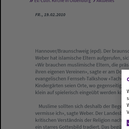
Ev.-Luth. Kirche in Oldenburg
Aktuelles
Sie sind hier:
FR., 19.02.2010
Hannover/Braunschweig (epd). Der braunsc
Weber hat islamische Eltern aufgerufen, si
«Wir brauchen muslimische Eltern, die präse
ihren eigenen Vereinen», sagte er am Donn
evangelischen Fernseh-Talkshow «Tacheles
Kindergärten seien Orte, wo gegenseitiges
W
klein auf spielerisch eingeübt werden könn
s
W
Muslime sollten sich deshalb der Begegnun
V
vermisse ich», sagte Weber. Der Landesbisc
kritischen Verständnis der Religion nach w
ein starres Gottesbild tradiert. Das begünst