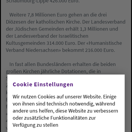
Schaumburg-Lippe 426.000 Euro.
Weitere 7,8 Millionen Euro gehen an die drei
Diözesen der katholischen Kirche. Der Landesverband
der Jüdischen Gemeinden erhält 1,3 Millionen und
der Landesverband der Israelitischen
Kultusgemeinden 314.000 Euro. Der «Humanistische
Verband Niedersachsen» bekommt 216.000 Euro.
In fast allen Bundesländern erhalten die beiden
großen Kirchen jährliche Dotationen, die in
Staatskirchenverträgen geregelt sind. Diese
Cookie Einstellungen
Zahlungen sind ein Ausgleich für den Entzug
kirchlicher Güter zur Zeit der Reformation und
Wir nutzen Cookies auf unserer Website. Einige
Enteignungen im Zusammenhang mit der
von ihnen sind technisch notwendig, während
französischen Revolution. In diesem Jahr sind laut
andere uns helfen, diese Website zu verbessern
«Spiegel» in den Haushaltsplänen der Länder nahezu
oder zusätzliche Funktionalitäten zur
460 Millionen Euro an Kirchenzuschüssen
Verfügung zu stellen
veranschlagt.