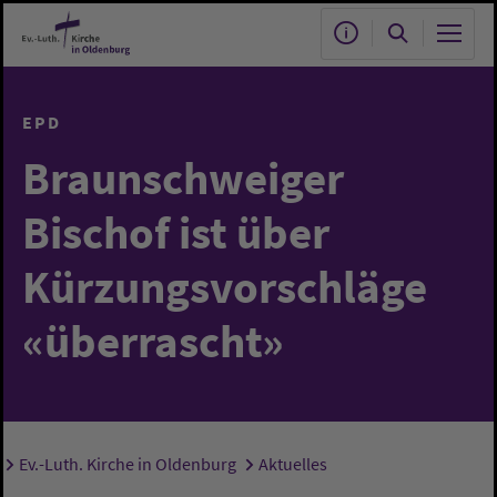
Zum Hauptinhalt springen
EPD
Braunschweiger
Bischof ist über
Kürzungsvorschläge
«überrascht»
Ev.-Luth. Kirche in Oldenburg
Aktuelles
Sie sind hier: