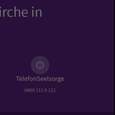
irche in
TelefonSeelsorge
0800 111 0 111