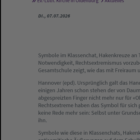
Ev.-Luth. Kirche in Oldenburg
Aktuelles
Sie sind hier:
DI., 07.07.2026
Symbole im Klassenchat, Hakenkreuze an To
Notwendigkeit, Rechtsextremismus vorzube
Gesamtschule zeigt, wie das mit Freiraum 
Hannover (epd). Ursprünglich galt das Han
einigen Jahren schon stehen der von Daume
abgespreizten Finger nicht mehr nur für «O
Rechtsextreme haben das Symbol für sich 
keine Rede mehr sein: Selbst unter Grund
ihn.
Symbole wie diese in Klassenchats, Hakenk