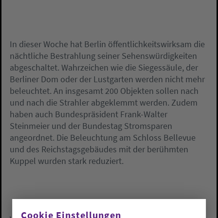
In dieser Woche hat Berlin öffentlichkeitswirksam die
nächtliche Bestrahlung seiner Sehenswürdigkeiten
abgeschaltet. Wahrzeichen wie die Siegessäule, der
Berliner Dom oder der Lustgarten werden nicht mehr
beleuchtet. An insgesamt 200 Objekten sollen nach
und nach die Strahler abgeklemmt werden. Zudem
haben auch Bundespräsident Frank-Walter
Steinmeier und der Bundestag Stromsparen
angeordnet. Die Beleuchtung am Schloss Bellevue
und des Reichstagsgebäudes mit der berühmten
Kuppel wurden stark reduziert.
Cookie Einstellungen