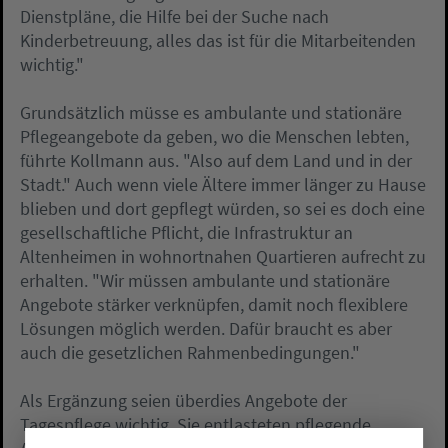
Dienstpläne, die Hilfe bei der Suche nach
Kinderbetreuung, alles das ist für die Mitarbeitenden
wichtig."
Grundsätzlich müsse es ambulante und stationäre
Pflegeangebote da geben, wo die Menschen lebten,
führte Kollmann aus. "Also auf dem Land und in der
Stadt." Auch wenn viele Ältere immer länger zu Hause
blieben und dort gepflegt würden, so sei es doch eine
gesellschaftliche Pflicht, die Infrastruktur an
Altenheimen in wohnortnahen Quartieren aufrecht zu
erhalten. "Wir müssen ambulante und stationäre
Angebote stärker verknüpfen, damit noch flexiblere
Lösungen möglich werden. Dafür braucht es aber
auch die gesetzlichen Rahmenbedingungen."
Als Ergänzung seien überdies Angebote der
Tagespflege wichtig. Sie entlasteten pflegende