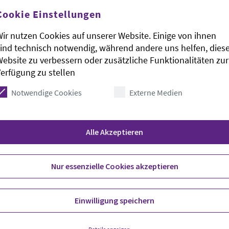
Cookie Einstellungen
ir nutzen Cookies auf unserer Website. Einige von ihnen
ind technisch notwendig, während andere uns helfen, dies
ebsite zu verbessern oder zusätzliche Funktionalitäten zur
Kreuz in Niedersachsen warnt vor der
erfügung zu stellen
 im Land. «Der Rettungsdienst befindet sich am
 DRK-Landesverbandes, Ralf Selbach, am Mittwoch
Notwendige Cookies
Externe Medien
 der Bevölkerung, fehlendes Personal sowie
ätzen gehörten zu den Herausforderungen. Hinzu
erforderte Notaufnahmen und ein kaum
Alle Akzeptieren
dienst.
Nur essenzielle Cookies akzeptieren
dienst» diskutieren nach DRK-Angaben rund 120
Einwilligung speichern
gung der DRK-Rettungsschule in Goslar am 10. und
 und Vertreter aus Ministerien, Behörden und