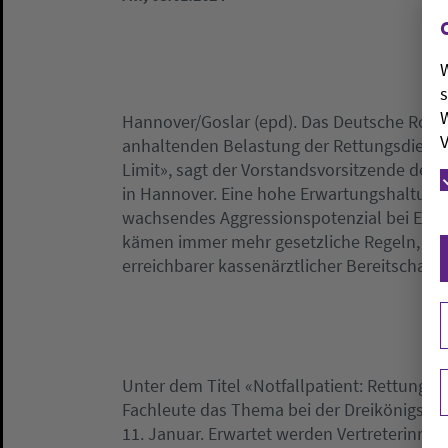
W
s
W
Hannover/Goslar (epd). Das Deutsche Rote 
V
anhaltenden Belastung der Rettungsdienste
Limit», sagt der Vorstandsvorsitzende des
in Hannover. Eine hohe Erwartungshaltung
wachsendes Aggressionspotenzial bei Eins
kämen immer mehr gesetzliche Regeln, üb
erreichbarer kassenärztlicher Bereitschafts
Unter dem Titel «Notfallpatient: Rettungs
Fachleute das Thema bei der Dreikönigsta
11. Januar. Erwartet werden Vertreterinnen