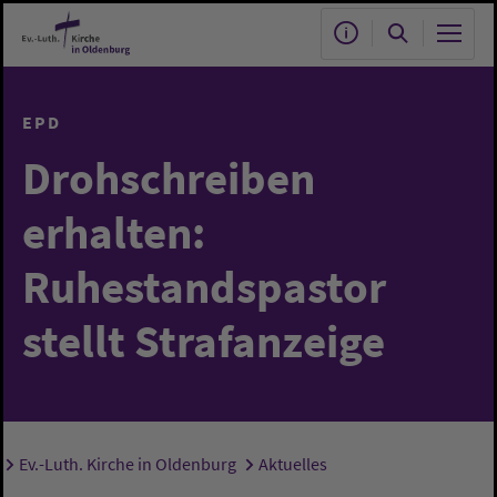
Zum Hauptinhalt springen
EPD
Drohschreiben
erhalten:
Ruhestandspastor
stellt Strafanzeige
Ev.-Luth. Kirche in Oldenburg
Aktuelles
Sie sind hier: