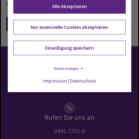
gestellt.»
Alle Akzeptieren
Zurück
Nur essenzielle Cookies akzeptieren
Einwilligung speichern
Evangelisch-Lutherische
Details anzeigen
Kirche in Oldenburg
Impressum
|
Datenschutz
Rufen Sie uns an
0441 7701-0