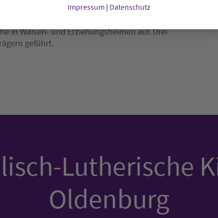
Impressum
|
Datenschutz
 hätten unter Gewalt gelitten und seien
edrigungen ausgesetzt gewesen. In Niedersachsen
he in Waisen- und Erziehungsheimen auf. Drei
rägern geführt.
isch-Lutherische K
Oldenburg