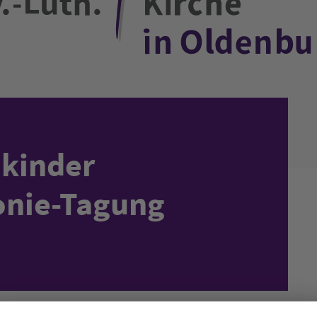
kinder
onie-Tagung