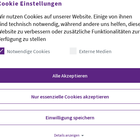
Cookie Einstellungen
ir nutzen Cookies auf unserer Website. Einige von ihnen
ind technisch notwendig, während andere uns helfen, dies
ebsite zu verbessern oder zusätzliche Funktionalitäten zur
erfügung zu stellen
Notwendige Cookies
Externe Medien
 Niedersachsen und frühere Mitarbeiter aus
n sich heute (Mittwoch) in Hannover zu einer
ei wollen sich die Kirche und ihre Diakonie zu
Alle Akzeptieren
 Heimkinder bekennen. Zu einer Podiumsdiskussion
ministerin Mechthild Ross-Luttmann (CDU)
 in einem Gottesdienst. Mit der Tagung stellt sich
Nur essenzielle Cookies akzeptieren
rtung für ehemalige Heimkinder.
stoph Künkel eine Erklärung zu den damaligen
Einwilligung speichern
en. Ein Sprecher der früheren Heimkinder trägt
den und Politik vor. In den Einrichtungen der
Details anzeigen
 Jahren zu teilweise schlimmen Vorfällen