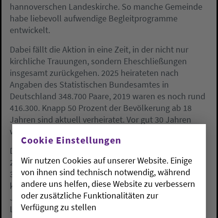
hannoverschen Landeskirche. So manche Gemeinde
habe liebevoll aufwendige Begleitprogramme
entwickelt.
Dabei fällt die Aktion in eine Zeit, in der nicht nur
kirchliche Trauungen, sondern Eheschließungen
insgesamt zurückgehen. 2025 heirateten nach
Angaben des Statistischen Bundesamtes in
Deutschland 348.700 Paare, 2019 waren es noch rund
416.300. Knapp 50 Prozent der Bevölkerung ab 18
Jahren sind aktuell verheiratet. Vor gut 30 Jahren
waren es noch 60 Prozent aller Erwachsenen.
Cookie Einstellungen
Die evangelischen Landeskirchen trauten 2023 rund
Wir nutzen Cookies auf unserer Website. Einige
28.000 Paare kirchlich, 2022 waren es noch rund
von ihnen sind technisch notwendig, während
35.400. In der katholischen Kirche gaben sich 2025
andere uns helfen, diese Website zu verbessern
knapp 19.500 Paare das Ja-Wort, dort waren es ein
oder zusätzliche Funktionalitäten zur
Jahr zuvor noch gut 22.500. In der hannoverschen
Verfügung zu stellen
Landeskirche als größter evangelischer Kirche in