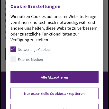
Gewalt im Nahen Osten. Der Raketenbeschuss aus
Cookie Einstellungen
dem Iran stellt noch einmal eine neue Stufe der
Bedrohung der Zivilbevölkerung in Israel dar», fügte
Wir nutzen Cookies auf unserer Website. Einige
Fehrs hinzu: «Meine Gedanken und Gebete sind bei
von ihnen sind technisch notwendig, während
den unzähligen Opfern auf allen Seiten, die keine
andere uns helfen, diese Website zu verbessern
Chance haben, dieser tödlichen Gewalt zu
oder zusätzliche Funktionalitäten zur
entfliehen.»
Verfügung zu stellen
Notwendige Cookies
Zurück
Externe Medien
Alle Akzeptieren
Evangelisch-Lutherische
Nur essenzielle Cookies akzeptieren
Kirche in Oldenburg