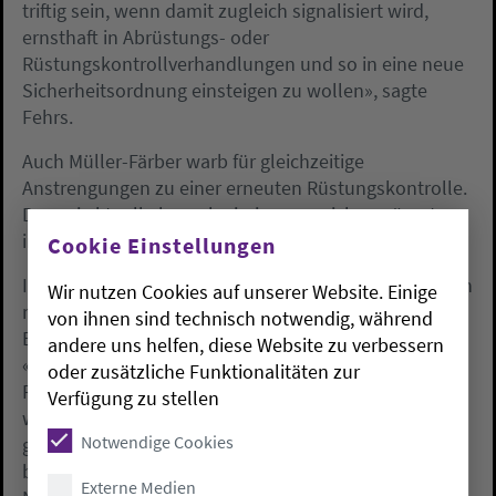
triftig sein, wenn damit zugleich signalisiert wird,
ernsthaft in Abrüstungs- oder
Rüstungskontrollverhandlungen und so in eine neue
Sicherheitsordnung einsteigen zu wollen», sagte
Fehrs.
Auch Müller-Färber warb für gleichzeitige
Anstrengungen zu einer erneuten Rüstungskontrolle.
Das sei aktuell aber schwierig zu erreichen, räumte er
im Magazin «zeitzeichen» (online, Freitag) ein.
Cookie Einstellungen
In die Entscheidung über die Stationierung der Waffen
Wir nutzen Cookies auf unserer Website. Einige
muss Müller-Färbers Worten zufolge das
von ihnen sind technisch notwendig, während
Eskalationsrisiko einberechnet werden, das
andere uns helfen, diese Website zu verbessern
«vermutlich gering, aber eben nicht Null» sei. Dem
oder zusätzliche Funktionalitäten zur
Risiko seien die Kosten gegenüberzustellen, «die ein
Verfügung zu stellen
weiteres Leisetreten in puncto Mittelstreckenwaffen
Notwendige Cookies
gegenüber Moskau zur Folge hätte». Russland habe
bereits heute viele Mittelstreckenwaffensysteme, die
Externe Medien