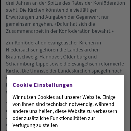
drei Jahren an der Spitze des Rates der Konföderation
steht. Die Kirchen könnten die vielfältigen
Erwartungen und Aufgaben der Gegenwart nur
gemeinsam angehen. «Dafür hat sich die
Zusammenarbeit in der Konföderation bewährt.»
Zur Konföderation evangelischer Kirchen in
Niedersachsen gehören die Landeskirchen
Braunschweig, Hannover, Oldenburg und
Schaumburg-Lippe sowie die Evangelisch-reformierte
Kirche. Die Umrisse der Landeskirchen spiegeln noch
die Grenzen der alten Länder Braunschweig,
Cookie Einstellungen
Hannover, Oldenburg und Schaumburg-Lippe, aus
denen 1946 das Land Niedersachsen hervorging.
Wir nutzen Cookies auf unserer Website. Einige
1971 gründeten die fünf Kirchen die Konföderation,
von ihnen sind technisch notwendig, während
um ihre Interessen gegenüber dem Land gemeinsam
andere uns helfen, diese Website zu verbessern
zu vertreten und Gemeinschaftsaufgaben
oder zusätzliche Funktionalitäten zur
wahrzunehmen. Sie repräsentieren zusammen knapp
Verfügung zu stellen