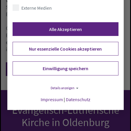
werden. Viele Schutzbedürftige machten aktuell
Sprachkurse oder befänden sich in Maßnahmen der
Externe Medien
Berufsvorbereitung.
Ohne den Flüchtlingszug wäre die Zahl der Hartz-IV-
Alle Akzeptieren
Empfänger zuletzt gesunken. Im September 2017 gab
es 6,06 Millionen Leistungsbezieher, 144.307 mehr als
Nur essenzielle Cookies akzeptieren
im Vorjahresmonat.
Einwilligung speichern
Zurück
Details anzeigen
Impressum
|
Datenschutz
Evangelisch-Lutherische
Kirche in Oldenburg