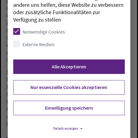
Die 63-jährige Theologin betonte, eine Historisierung
andere uns helfen, diese Website zu verbessern
der Taten, die zur Relativierung des Leids führe, dürfe
oder zusätzliche Funktionalitäten zur
es nicht geben. «Zugleich bleibt zu fragen, ob der
Verfügung zu stellen
Zeitpunkt der Taten gar keine Rolle spielt.» Denn von
den 511 beschuldigten Pfarrern und Kirchenbeamten
Notwendige Cookies
in der Studie seien 500 vor dem Jahr 2000 ordiniert
Externe Medien
worden. Solch eine historische Einordnung könne
daher auch ein Hinweis darauf sein, dass sich in einer
Institution etwas verändert habe, sagte Fehrs.
Alle Akzeptieren
Die Studie habe viele Punkte bestätigt, an denen
bereits gearbeitet werde, wie etwa die Anpassung der
Anerkennungsleistungen, Änderungen im
Nur essenzielle Cookies akzeptieren
Disziplinarrecht oder der Aufbau eines Netzwerks für
Betroffene, das vor einer Woche online gegangen ist.
Einwilligung speichern
Auf der Synode soll nun ein Maßnahmenplan mit
mehr als 40 Punkten vorgestellt werden, der die
Empfehlungen der Forscher aufnimmt.
Details anzeigen