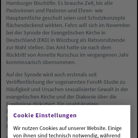
Hamburger Bischöfin. Es brauche Zeit, bis alle
Pastorinnen und Pastoren und Ehren- wie
Hauptamtliche geschult seien und Schutzkonzepte
flächendeckend wirkten. Fehrs will sich im November
bei der Synode der Evangelischen Kirche in
Deutschland (EKD) in Würzburg als Ratsvorsitzende
zur Wahl stellen. Das Amt hatte sie nach dem
Rücktritt von Annette Kurschus im vergangenen Jahr
kommissarisch übernommen.
Auf der Synode wird auch erstmals seit
Veröffentlichung der sogenannten ForuM-Studie zu
Häufigkeit und Ursachen sexualisierter Gewalt in der
evangelischen Kirche und der Diakonie über die
Ergebnisse diskutiert. Ein unabhängiges
Forscherteam geht darin von mindestens 1.259
Cookie Einstellungen
Beschuldigten, darunter 511 Pfarrer, und 2.225
Betroffenen sexualisierter Gewalt aus.
Wir nutzen Cookies auf unserer Website. Einige
von ihnen sind technisch notwendig, während