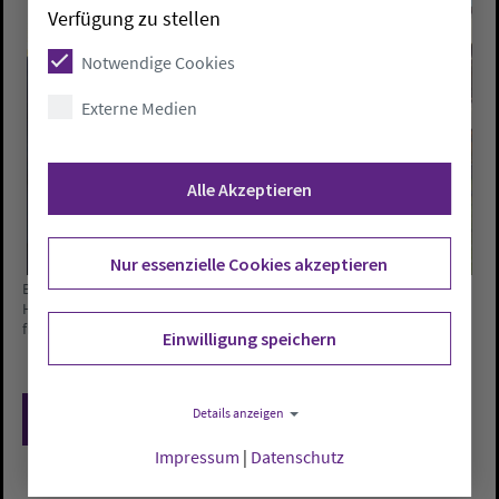
Verfügung zu stellen
Notwendige Cookies
Externe Medien
Alle Akzeptieren
Nur essenzielle Cookies akzeptieren
Bischof Janssen, Uta Jack und Jörg Howaldt (Vorstand Union), Tina
Henkensiefken (EJO) und Landesjugendpfarrer Karsten Peuster
freuen sich über die Hilfemöglichkeit
Einwilligung speichern
Details anzeigen
Zurück
Impressum
|
Datenschutz