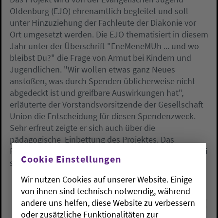
Oldenburg (EJO) ehrenamtlich begleitet und soll
unter Hinzuziehung der Fachleute der Diakonie vor
Ort umgesetzt werden. Die EJO thematisiert in diesem
Jahr unter der Überschrift "EneMeneMUh ... und wo
bleibst Du?" die Frage von Armut bei Kindern und
Jugendlichen. "Wir wollen etwas ganz Neues
anstoßen, was durch Spenden üblicherweise nicht
abgedeckt ist und greifbare Auswirkungen hat",
erläuterte der Vorstandsvorsitzende der Gesellschaft
Union die Entscheidung für diesen Spendenzweck.
Sehr erfreut zeigte er sich auch über die
pädagogische Einbettung des Projektes. Das
Engagement von Jugendlichen bei der Umsetzung sei
Cookie Einstellungen
schon "sehr toll".
Wir nutzen Cookies auf unserer Website. Einige
von ihnen sind technisch notwendig, während
andere uns helfen, diese Website zu verbessern
oder zusätzliche Funktionalitäten zur