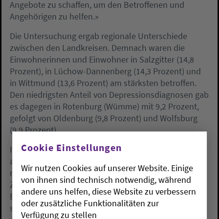
Angebote zu schaffen, um den Betroffenen und
Angehörigen zu helfen.»
Die Untersuchung ergab regionale Unterschiede
zwischen den Landkreisen. Demnach waren die
Einwohnerinnen und Einwohner in Salzgitter (14,8
Prozent), in Lüchow-Dannenberg (14,3 Prozent) und
in Wittmund (13,6 Prozent) am stärksten betroffen.
Den niedrigsten Anteil von Depressionsdiagnosen gab
es dagegen in Rotenburg (Wümme) mit 9,2 Prozent,
gefolgt von Oldenburg (9,8 Prozent) und Wolfsburg
(9,9 Prozent).
Cookie Einstellungen
In allen Altersgruppen sind Frauen häufiger betroffen
als Männer. Bei den 60- bis 64-Jährigen waren es
Wir nutzen Cookies auf unserer Website. Einige
mehr als jede fünfte Frau und fast jeder siebte Mann.
von ihnen sind technisch notwendig, während
Zwischen 65 und 74 Jahren gehen die Zahlen der
andere uns helfen, diese Website zu verbessern
Erhebung zufolge leicht zurück. Noch einmal höher
oder zusätzliche Funktionalitäten zur
sind sie dann bei Frauen im Alter von 80 bis 84, von
Verfügung zu stellen