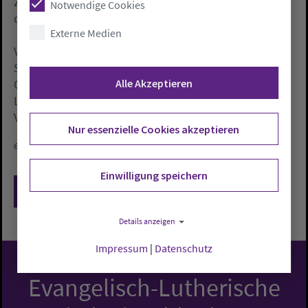
Zahl der Wohnungslosen ohne eigenes Dach über
Notwendige Cookies
dem Kopf ist deutlich höher.
Externe Medien
Viele der Frauen und Männer, die dauerhaft auf der
Straße leben, erreichen das 60. Lebensjahr nicht. Ihre
Alle Akzeptieren
Gesundheit ist oft durch ungesicherte
Lebensverhältnisse, schlechte medizinische
Versorgung und Sucht massiv angeschlagen.
Nur essenzielle Cookies akzeptieren
epd
Einwilligung speichern
Zurück
Details anzeigen
Impressum
|
Datenschutz
Evangelisch-Lutherische