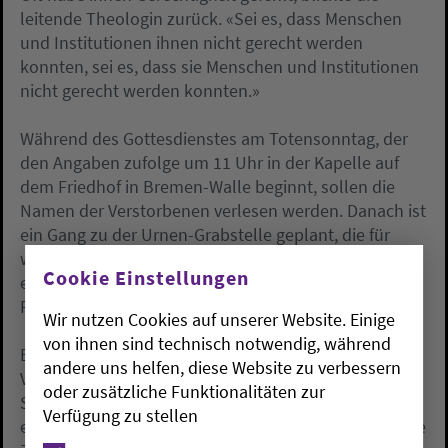
leitende Theologin zurück. «Sei es, dass Menschen
und Institutionen ihnen nicht gerecht werden
konnten, sei es, dass sie Menschen und Institutionen
nicht gerecht werden konnten.»
Während des Gottesdienstes am Totensonntag, der
den Angaben zufolge um 11 Uhr in der Kapelle auf
dem Friedhof in Bremen-Walle beginnt, sollen die
Namen der Verstorbenen verlesen werden. Danach ist
ein Gang zu der Urnen-Grabstelle geplant, die für
wohnungslose Menschen auf dem Waller Friedhof
Cookie Einstellungen
eingerichtet wurde. Mittlerweile gibt es auf dem
Friedhof zwei Grabstellen dieser Art.
Wir nutzen Cookies auf unserer Website. Einige
von ihnen sind technisch notwendig, während
Bevor es die Grabstellen gab, wurden die
andere uns helfen, diese Website zu verbessern
Verstorbenen in der Regel anonym über ein
oder zusätzliche Funktionalitäten zur
Sozialbegräbnis beerdigt. Schätzungen zufolge gibt
Verfügung zu stellen
es in Bremen mehr als 600 obdachlose Menschen. Die