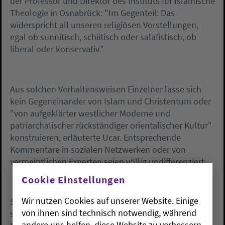
der Professor und Direktor des Instituts für Islamische
Theologie in Osnabrück: "Im Gegenteil: Das
widerspricht all unseren religiösen Vorstellungen,
egal ob sunnitisch, schiitisch oder salafistisch, ob
liberal oder konservativ."
Aus solchen Verhaltensweisen Einzelner lasse sich
kein Gegeneinander von Islam und Christentum oder
"von aufgeklärter westlicher Moderne und
patriarchalischer rückständiger orientalischer Kultur"
konstruieren, erläuterte Ucar. Entsprechende
Kommentare in sozialen Netzwerken oder von
vermeintlichen Experten seien völlig undifferenziert.
Cookie Einstellungen
Wir nutzen Cookies auf unserer Website. Einige
Solche Taten müssen nach Ucars Worten
von ihnen sind technisch notwendig, während
strafrechtlich verfolgt werden. "Ich bin auch der
andere uns helfen, diese Website zu verbessern