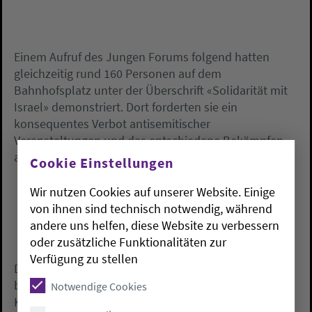
Einem Aufruf des Jungen Forums folgend hatten
gleichzeitig rund 160 Personen auf dem
Bahnhofsplatz unter der Überschrift «Solidarität mit
Israel» demonstriert. Dort forderten sie ein
konsequentes Verbot antisemitischer
Veranstaltungen und das entschiedene Bekämpfen
antisemitischer Handlungen und Straftaten.
Cookie Einstellungen
Wir nutzen Cookies auf unserer Website. Einige
von ihnen sind technisch notwendig, während
andere uns helfen, diese Website zu verbessern
oder zusätzliche Funktionalitäten zur
Verfügung zu stellen
Die Polizei Oldenburg und die Stadt Oldenburg
begleiteten nach eigenen Angaben die
Notwendige Cookies
Kundgebungen mit starken Kräften, um eine