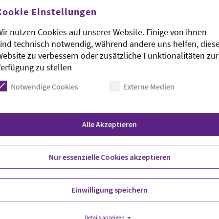
Cookie Einstellungen
ir nutzen Cookies auf unserer Website. Einige von ihnen
ind technisch notwendig, während andere uns helfen, dies
ebsite zu verbessern oder zusätzliche Funktionalitäten zur
nschen nehmen in der kalten Jahreszeit die Hilfe
erfügung zu stellen
Anspruch. «Teilweise hatten wir eine Verdopplung
 berichtete Michael Zischke von der Johanniter-
Notwendige Cookies
Externe Medien
um Abschluss der Kältesaison. «Insgesamt geht der
Alle Akzeptieren
der Kältebus der Johanniter insgesamt 290
latz. In dieser Zeiten habe das Team 5.120 heiße
e, 512 Liter Kaffee, 430 Fünf-Minuten-Terrinen,
Nur essenzielle Cookies akzeptieren
aar Winter-Handschuhe und 30 frostsichere
tliche hätten dafür freiwillig 763
Einwilligung speichern
aben zufolge ausschließlich durch Spenden
er unterstützten das Projekt schon seit Jahren,
Details anzeigen