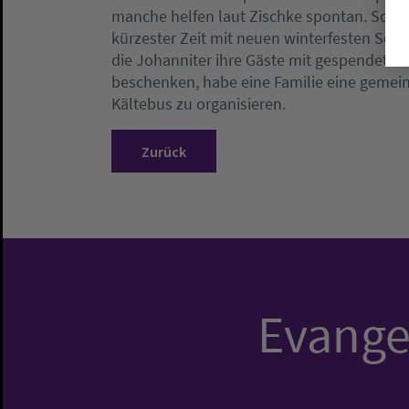
manche helfen laut Zischke spontan. So se
kürzester Zeit mit neuen winterfesten Sch
die Johanniter ihre Gäste mit gespendeten 
beschenken, habe eine Familie eine gemei
Kältebus zu organisieren.
Zurück
Evangel