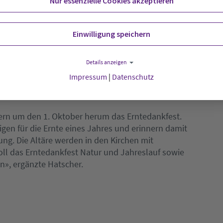
ls auch für jede und jeden Einzelnen». Angesichts
Nur essenzielle Cookies akzeptieren
bleme spielten zu Erntedank heutzutage die
utz, Gentechnik und Verschwendung von
Einwilligung speichern
keit eine wichtige Rolle.
Details anzeigen
Impressum
|
Datenschutz
ern um den 1. Oktober herum das Erntedankfest.
gen für die Ernte eines Jahres und erinnern damit
g. Die Altäre werden in den Kirchen mit
ll das Erntedankfest Natur und Jahreslauf sowie
n», ergänzte Hatscher.