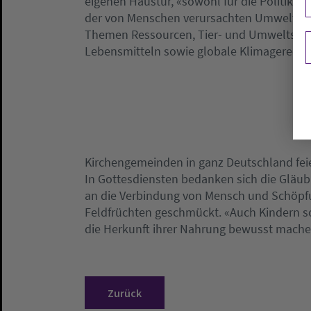
eigenen Haustür, «sowohl für die Politik, a
der von Menschen verursachten Umweltpro
Themen Ressourcen, Tier- und Umweltsch
Lebensmitteln sowie globale Klimagerechtig
Kirchengemeinden in ganz Deutschland fei
In Gottesdiensten bedanken sich die Gläubi
an die Verbindung von Mensch und Schöpfun
Feldfrüchten geschmückt. «Auch Kindern so
die Herkunft ihrer Nahrung bewusst mache
Zurück