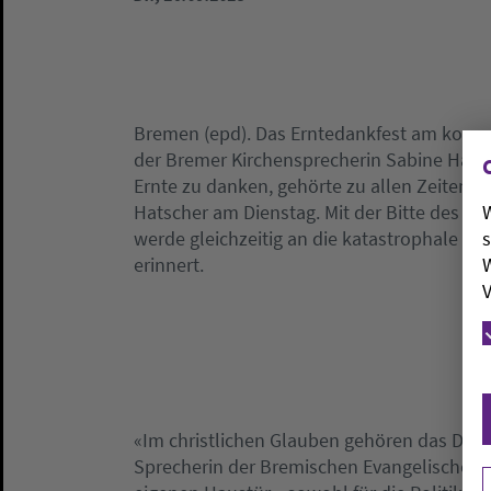
Bremen (epd). Das Erntedankfest am komm
der Bremer Kirchensprecherin Sabine Hatsch
Ernte zu danken, gehörte zu allen Zeiten z
W
Hatscher am Dienstag. Mit der Bitte des Va
s
werde gleichzeitig an die katastrophale Er
W
erinnert.
V
«Im christlichen Glauben gehören das Dan
Sprecherin der Bremischen Evangelischen Ki