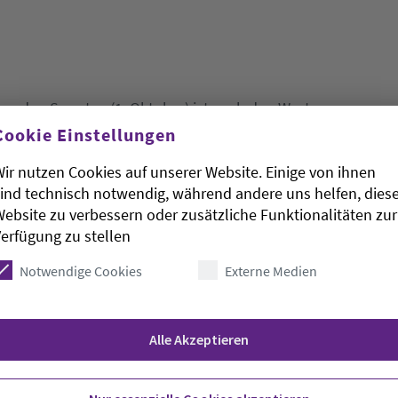
enden Sonntag (1. Oktober) ist nach den Worten
er ein Tag für Dank und Solidarität. «Gott für die
Cookie Einstellungen
u den religiösen Grundbedürfnissen», sagte
ir nutzen Cookies auf unserer Website. Einige von ihnen
terunsers «Unser tägliches Brot gib uns heute»
ind technisch notwendig, während andere uns helfen, dies
nährungssituation in den ärmsten Ländern der Erde
ebsite zu verbessern oder zusätzliche Funktionalitäten zur
erfügung zu stellen
Notwendige Cookies
Externe Medien
Alle Akzeptieren
ken und Teilen zusammen», bekräftigte die
rche. Dies gelte sowohl global als auch vor der