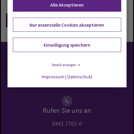
Alle Akzeptieren
Zurück
Nur essenzielle Cookies akzeptieren
Einwilligung speichern
Evangelisch-Lutherische
Details anzeigen
Kirche in Oldenburg
Impressum
|
Datenschutz
Rufen Sie uns an
0441 7701-0