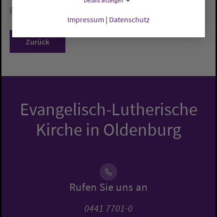
Details anzeigen
geäußert.
Impressum
|
Datenschutz
Zurück
Evangelisch-Lutherische
Kirche in Oldenburg
Rufen Sie uns an
0441 7701-0