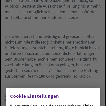
auch ein Sterben in Würde dazugehören muss, so
Kubicki: «Besteht die Aussicht auf Heilung nicht mehr,
muss es also möglich sein, seinem Leben in Würde
und selbstbestimmt ein Ende zu setzen.»
«Es wäre menschenunwürdig und grausam, sollte
nicht zumindest die Möglichkeit einer emotionalen
Hilfeleistung in Aussicht stehen», fügte Kubicki hinzu
und bezieht sich auch auf persönliche Erfahrungen.
Sein Bruder habe nach einem schweren Herzinfarkt
zwei Jahre lang im Wachkoma gelegen, bevor er
gestorben sei. «In dieser Zeit hat sich meine Haltung
zur Sterbehilfe um 180 Grad gedreht», so Kubicki.
Ende August hatte der evangelische Landesbischof
Cookie Einstellungen
Ralf Meister aus Hannover in einem Interview eine
Wir nutzen Cookies auf unserer Website. Einige