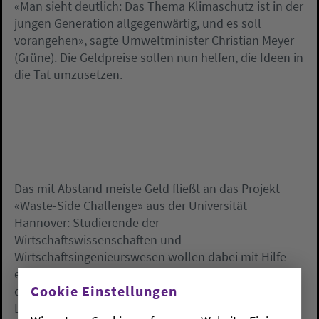
«Man sieht deutlich: Das Thema Klimaschutz ist in der
jungen Generation allgegenwärtig, und es soll
vorangehen», sagte Umweltminister Christian Meyer
(Grüne). Die Geldpreise sollen nun helfen, die Ideen in
die Tat umzusetzen.
Das mit Abstand meiste Geld fließt an das Projekt
«Waste-Side Challenge» aus der Universität
Hannover: Studierende der
Wirtschaftswissenschaften und
Wirtschaftsingenieurswesen wollen dabei mit Hilfe
einer Handy-App zu klimafreundlicher Ernährung in
Cookie Einstellungen
der Mensa motivieren und
Lebensmittelverschwendung vermeiden. Dafür