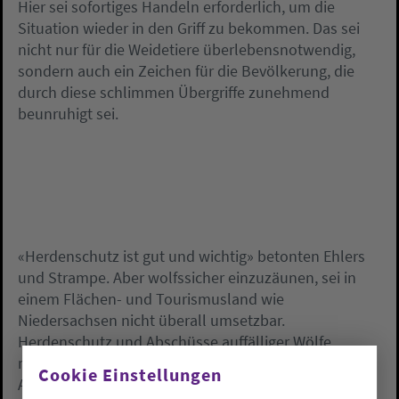
Hier sei sofortiges Handeln erforderlich, um die
Situation wieder in den Griff zu bekommen. Das sei
nicht nur für die Weidetiere überlebensnotwendig,
sondern auch ein Zeichen für die Bevölkerung, die
durch diese schlimmen Übergriffe zunehmend
beunruhigt sei.
«Herdenschutz ist gut und wichtig» betonten Ehlers
und Strampe. Aber wolfssicher einzuzäunen, sei in
einem Flächen- und Tourismusland wie
Niedersachsen nicht überall umsetzbar.
Herdenschutz und Abschüsse auffälliger Wölfe
müssten selbstverständlich werden, sonst gehe die
Cookie Einstellungen
Akzeptanz in der ländlichen Bevölkerung verloren.