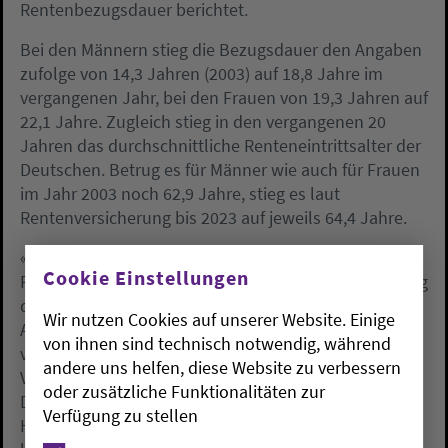
Rentenbezugsdauer berichtet.
Bei den Männern stieg die Bezugsdauer den Angaben
zufolge von 14,3 Jahren (2003) auf 18,8 Jahre im
vergangenen Jahr, bei den Frauen von 19,3 Jahren auf
22,1 Jahre. Zugleich stieg in den vergangenen 20
Jahren das durchschnittliche Renteneintrittsalter der
Deutschen. Betrug es für Männer wie auch für Frauen
im Jahr 2003 noch 62,9 Jahre, stieg es laut
Rentenversicherung bis 2023 auf jeweils 64,4 Jahre.
«Grund für den langfristigen Anstieg des
Cookie Einstellungen
Renteneintrittsalters sind insbesondere die Anhebung
der Altersgrenzen für die Inanspruchnahme einer
Wir nutzen Cookies auf unserer Website. Einige
Altersrente und das Auslaufen von zwei
von ihnen sind technisch notwendig, während
vorgezogenen Altersrentenarten», sagte der
andere uns helfen, diese Website zu verbessern
Vorsitzende der Bundesvertreterversammlung der
oder zusätzliche Funktionalitäten zur
Deutschen Rentenversicherung Bund, Uwe
Verfügung zu stellen
Hildebrandt. Die vorgezogenen Altersrentenarten