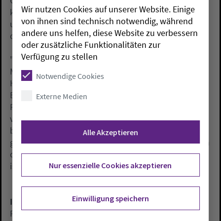
Glaubensformel. In der Messe verschmelzen
Wir nutzen Cookies auf unserer Website. Einige
klassische und zeitgenössische Musik mit Texten
von ihnen sind technisch notwendig, während
unterschiedlicher Religionen zu einer Anklage gegen
andere uns helfen, diese Website zu verbessern
den Krieg.
oder zusätzliche Funktionalitäten zur
Verfügung zu stellen
"Gleichberechtigt lässt Jenkins den Gebetsruf des
Muezzin neben jüdischen und christlichen
Notwendige Cookies
Hoffnungstexten erklingen", sagte Gemeindepastor
Bernd Klingbeil-Jahr. Bewusst werde die
Externe Medien
Friedensmesse im Gottesdienst aufgeführt. "Weil es
von der liturgischen Gestalt her ein Gottesdienst ist",
betonte der evangelische Theologe. So entstehe ein
Alle Akzeptieren
großer atmosphärischer und musikalischer Bogen, an
dessen Ende die Einsicht formuliert werde: "Frieden
Nur essenzielle Cookies akzeptieren
ist besser als ewiger Krieg."
Einwilligung speichern
Info
Friedensmesse "The Armed Man" ("Der bewaffnete