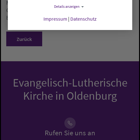
Mensch") am Sonntag, 13. November, ab 11 Uhr im
Details anzeigen
Gottesdienst der evangelischen Friedenskirche
Bremen.
Impressum
|
Datenschutz
Zurück
Evangelisch-Lutherische
Kirche in Oldenburg
Rufen Sie uns an