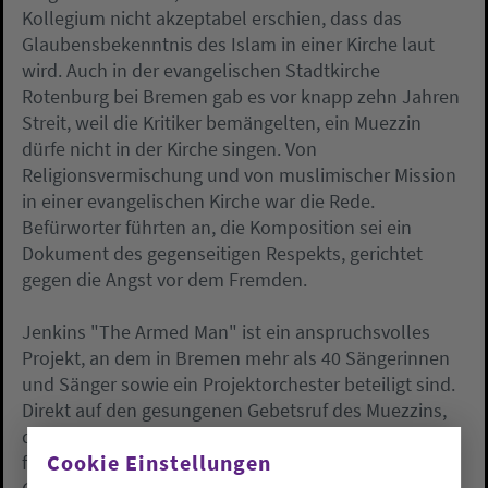
Kollegium nicht akzeptabel erschien, dass das
Glaubensbekenntnis des Islam in einer Kirche laut
wird. Auch in der evangelischen Stadtkirche
Rotenburg bei Bremen gab es vor knapp zehn Jahren
Streit, weil die Kritiker bemängelten, ein Muezzin
dürfe nicht in der Kirche singen. Von
Religionsvermischung und von muslimischer Mission
in einer evangelischen Kirche war die Rede.
Befürworter führten an, die Komposition sei ein
Dokument des gegenseitigen Respekts, gerichtet
gegen die Angst vor dem Fremden.
Jenkins "The Armed Man" ist ein anspruchsvolles
Projekt, an dem in Bremen mehr als 40 Sängerinnen
und Sänger sowie ein Projektorchester beteiligt sind.
Direkt auf den gesungenen Gebetsruf des Muezzins,
der gleichzeitig ein Glaubenskenntnis des Islam ist,
Cookie Einstellungen
folgt mit dem "Kyrie eleison" eine zentrale christliche