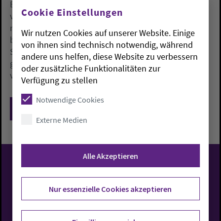
Bienenwachs. Auch Palmöl im Gebäck gelte es zu
Cookie Einstellungen
vermeiden. Der Nabu empfiehlt außerdem
nachhaltige Geschenkverpackungen wie selbst
Wir nutzen Cookies auf unserer Website. Einige
bemaltes Papier oder wiederverwendbare Dosen.
von ihnen sind technisch notwendig, während
Statt materieller Geschenke könnten auch
andere uns helfen, diese Website zu verbessern
gemeinsame Zeit oder eine Nabu-Mitgliedschaft
oder zusätzliche Funktionalitäten zur
verschenkt werden.
Verfügung zu stellen
Notwendige Cookies
Zurück
Externe Medien
Alle Akzeptieren
Evangelisch-Lutherische
Nur essenzielle Cookies akzeptieren
Kirche in Oldenburg