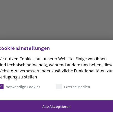
sminister Dirk Niebel (FDP) hat das deutsche
Cookie Einstellungen
kistanischen Flutopfer unterstrichen.
rfügung gestellten Geldes, sondern, dass die Hilfe
ir nutzen Cookies auf unserer Website. Einige von ihnen
 im Südwestrundfunk. Dafür sei «logistische
ind technisch notwendig, während andere uns helfen, dies
ebsite zu verbessern oder zusätzliche Funktionalitäten zur
erfügung zu stellen
isationen zusammen, die seit langem in Pakistan
uren bekannt, um die Hilfe zu den Flutopfern zu
Notwendige Cookies
Externe Medien
g 15 Millionen Euro direkt zur Verfügung gestellt
 beteiligt. Zudem trage die Bundesrepublik vier
nden Notkredites der Weltbank.
Alle Akzeptieren