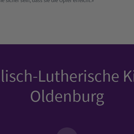
 sicher sein, dass sie die Opfer erreicht.»
isch-Lutherische K
Oldenburg