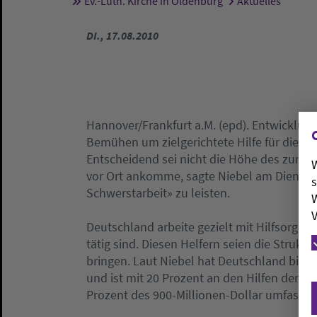
Ev.-Luth. Kirche in Oldenburg
Aktuelles
Sie sind hier:
DI., 17.08.2010
Hannover/Frankfurt a.M. (epd). Entwicklung
Bemühen um zielgerichtete Hilfe für die pa
Entscheidend sei nicht die Höhe des zur Ve
W
vor Ort ankomme, sagte Niebel am Dienstag
s
Schwerstarbeit» zu leisten.
W
V
Deutschland arbeite gezielt mit Hilfsorgan
tätig sind. Diesen Helfern seien die Strukt
bringen. Laut Niebel hat Deutschland bislan
und ist mit 20 Prozent an den Hilfen der EU
Prozent des 900-Millionen-Dollar umfasse