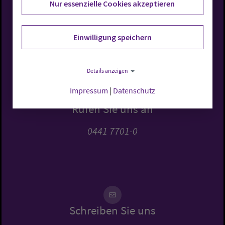
Nur essenzielle Cookies akzeptieren
Evangelisch-Lutherische
Einwilligung speichern
Kirche in Oldenburg
Details anzeigen
Impressum
|
Datenschutz
Rufen Sie uns an
0441 7701-0
Schreiben Sie uns