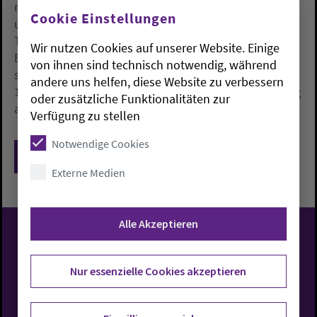
nach mehr Tieren auf der Weide nach. Zugleich
Cookie Einstellungen
unterstütze sie die Betriebe für ihren Beitrag zu
Tierwohl und Artenvielfalt. Die Prämien-Betriebe mit
Wir nutzen Cookies auf unserer Website. Einige
Betriebssitz in Niedersachsen oder Hamburg müssen
von ihnen sind technisch notwendig, während
sich verpflichten, alle Milchkühe vom 16. Mai bis zum
andere uns helfen, diese Website zu verbessern
15. September für mindestens sechs Stunden pro Tag
oder zusätzliche Funktionalitäten zur
auf der Weide zu halten.
Verfügung zu stellen
Notwendige Cookies
Zurück
Externe Medien
Alle Akzeptieren
Evangelisch-Lutherische
Nur essenzielle Cookies akzeptieren
Kirche in Oldenburg