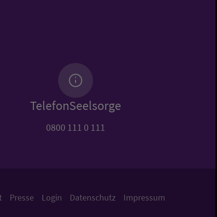
TelefonSeelsorge
0800 111 0 111
t
Presse
Login
Datenschutz
Impressum