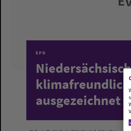
EPD
Niedersächsisch
klimafreundlic
W
ausgezeichnet
s
W
V