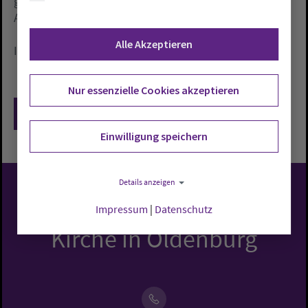
gibt das kirchliche Hilfswerk einen Einblick in seine
Arbeit.
Alle Akzeptieren
Internet:
www.dw-ol.de
Nur essenzielle Cookies akzeptieren
Zurück
Einwilligung speichern
Details anzeigen
Evangelisch-Lutherische
Impressum
|
Datenschutz
Kirche in Oldenburg