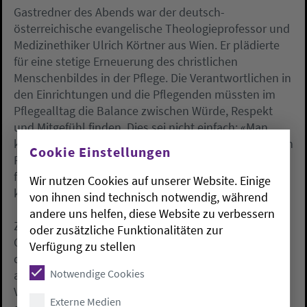
Gastredner des Abends war der deutsch-
österreichische evangelische Theologieprofessor und
Medizinethiker Ulrich Körtner aus Wien. Er plädierte
für eine stetige Erneuerung des christlichen
Menschenbildes in der Pflege. Die Verantwortlichen in
den Einrichtungen und die Pflegenden müssten im
Pflegealltag die Balance zwischen Würde, Respekt
und Mitgefühl finden. Dies sei nicht einfach: «Man
kann aus reinem Mitgefühl das ethisch wie pflegerisch
Cookie Einstellungen
Falsche tun.» Dies könne bis zum Patientenmord
führen. Ein bewusstes christliches Menschenbild
Wir nutzen Cookies auf unserer Website. Einige
könne dagegen eine wichtige Richtlinie sein.
von ihnen sind technisch notwendig, während
andere uns helfen, diese Website zu verbessern
Zum traditionellen «Abend der Begegnung» im Alten
oder zusätzliche Funktionalitäten zur
Oldenburger Landtag empfangen die Diakonie und
Verfügung zu stellen
die Evangelisch-Lutherische Kirche in Oldenburg
Notwendige Cookies
alljährlich rund 200 Gäste aus Politik, Wirtschaft,
Verwaltung, Kirche und sozialen Einrichtungen. Dabei
Externe Medien