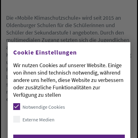
Die «Mobile Klimaschutzschule» wird seit 2015 an
Oldenburger Schulen für die Schülerinnen und
Schüler der Sekundarstufe I angeboten. Durch den
multimedialen Zugang setzten sich die Jugendlichen
auf spielerische Weise mit Fragen zur
Cookie Einstellungen
Klimagerechtigkeit, zur Klimaanpassung in Oldenburg
und in anderen Ländern sowie dem ökologischen
Wir nutzen Cookies auf unserer Website. Einige
Fußabdruck als Indikator für einen nachhaltigen
von ihnen sind technisch notwendig, während
Lebensstil auseinander, hieß es. Dabei versetzten sie
andere uns helfen, diese Website zu verbessern
sich auch in die Rolle von Erwachsenen, um
oder zusätzliche Funktionalitäten zur
nachhaltige Lösungen für das Jahr 2040 zu
Verfügung zu stellen
entwickeln.
Notwendige Cookies
Externe Medien