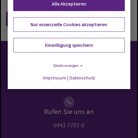
Alle Akzeptieren
Zurück
Nur essenzielle Cookies akzeptieren
Einwilligung speichern
Evangelisch-Lutherische
Details anzeigen
Kirche in Oldenburg
Impressum
|
Datenschutz
Rufen Sie uns an
0441 7701-0