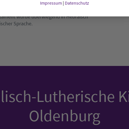
n der hebräischen Wort-Wurzel gäbe es überdies
Impressum
|
Datenschutz
Lachen, während das griechische Verb für Spielen
stament wurde überwiegend in Hebräisch
ischer Sprache.
isch-Lutherische K
Oldenburg