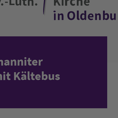
hanniter
it Kältebus