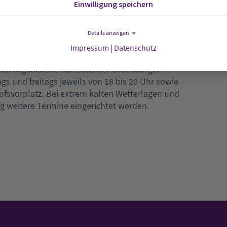
Einwilligung speichern
eß es.
Details anzeigen
Impressum
|
Datenschutz
ich organisierte Kältebus der Oldenburger
gs und freitags jeweils von 18 bis 20 Uhr sowie
fsvorplatz. Bei extrem kalten Wetterlagen und
ig weitere Termine eingerichtet werden.