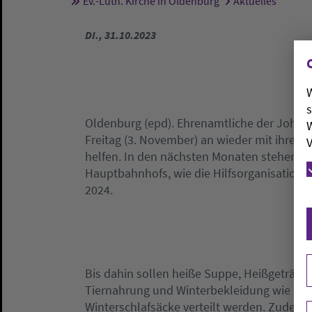
Ev.-Luth. Kirche in Oldenburg
Aktuelles
Sie sind hier:
DI., 31.10.2023
W
s
Oldenburg (epd). Ehrenamtliche der Joha
W
Freitag (3. November) an wieder mit ihre
V
helfen. In den nächsten Monaten stehen si
Hauptbahnhofs, wie die Hilfsorganisation a
2024.
Bis dahin sollen heiße Suppe, Heißgetränk
Tiernahrung und Winterbekleidung wie H
Winterschlafsäcke verteilt werden. Zudem s