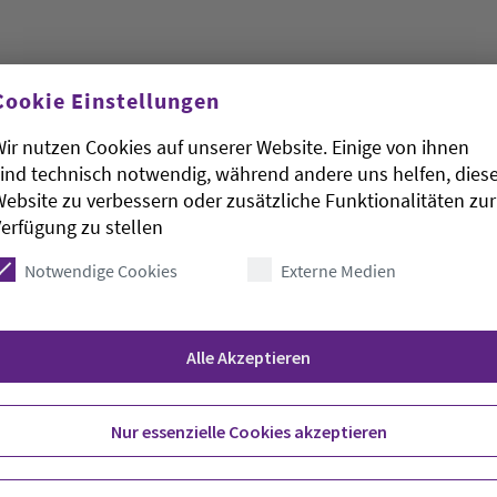
Cookie Einstellungen
ir nutzen Cookies auf unserer Website. Einige von ihnen
ind technisch notwendig, während andere uns helfen, dies
nniter in Oldenburg wollen vom kommenden
ebsite zu verbessern oder zusätzliche Funktionalitäten zur
m Kältebus bedürftigen und obdachlosen Menschen
erfügung zu stellen
e auf dem Vorplatz des Oldenburger
Notwendige Cookies
Externe Medien
m Montag mitteilte. Die Saison gehe bis April
Alle Akzeptieren
Nur essenzielle Cookies akzeptieren
e wie Tee und Kaffee, warme Würstchen,
andschuhe und warme Socken sowie
ei die Besatzung des Kältebus für die Betroffenen