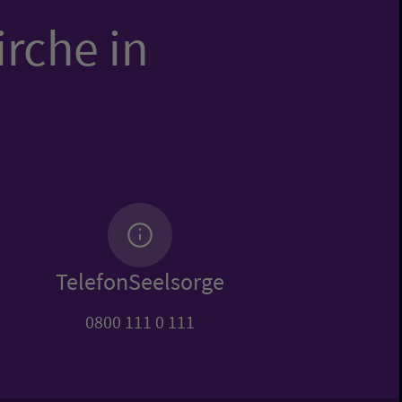
irche in
TelefonSeelsorge
0800 111 0 111