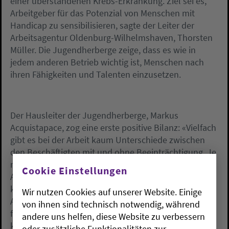
einer überstandenen Krebs-Erkrankung. Ziel sei es,
Arbeitgeber für das Potenzial von Menschen mit
Handicap zu sensibilisieren, sagte der Leiter der
Arbeitsagentur Oldenburg-Wilhelmshaven, Thorsten
Müller. Die Jugendherberge zeige, dass es wie in
jedem anderen Betrieb wichtig ist, Menschen nach
ihren Fähigkeiten und Talenten einzusetzen.
Der Hausleiter der Jugendherberge, Markus
Acquistapace, zog eine erste positive Bilanz: «Vielfach
gibt es bei der Arbeit kaum Unterschiede zwischen
den Beschäftigten mit und ohne Beeinträchtigung. Je
nach Einschränkung muss man eventuell einige
Cookie Einstellungen
Arbeitsschritte anders organisieren.» Außerdem
könne es Unterschiede bei der
Wir nutzen Cookies auf unserer Website. Einige
Arbeitsgeschwindigkeit geben. Doch dank der
von ihnen sind technisch notwendig, während
finanziellen Förderung durch das Integrationsamt
andere uns helfen, diese Website zu verbessern
könne dies durch mehr Personal kompensiert
oder zusätzliche Funktionalitäten zur