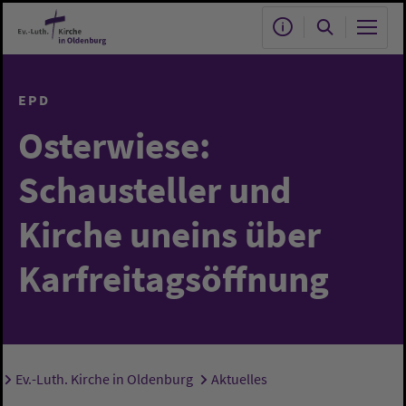
Zum Hauptinhalt springen
EPD
Osterwiese:
Schausteller und
Kirche uneins über
Karfreitagsöffnung
Ev.-Luth. Kirche in Oldenburg
Aktuelles
Sie sind hier: