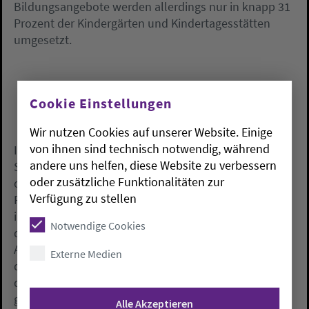
Bildungsangebote werden allerdings nur in knapp 31
Prozent der Kindergärten und Kindertagesstätten
umgesetzt.
Cookie Einstellungen
Wir nutzen Cookies auf unserer Website. Einige
von ihnen sind technisch notwendig, während
In fast einem Viertel der Einrichtungen sprechen der
andere uns helfen, diese Website zu verbessern
Studie zufolge eine oder mehrere Fachkräfte immer
oder zusätzliche Funktionalitäten zur
oder an bestimmten Tagen ausschließlich
Verfügung zu stellen
Plattdeutsch mit den Kindern. Ermutigend sei, dass
im Vergleich zu einer Befragung aus dem Jahr 1999
Notwendige Cookies
die Akzeptanz für das Plattdeutsche gestiegen sei.
Außerdem werde bei fast 80 Prozent der Kitas, in
Externe Medien
denen nicht kontinuierlich Platt gesprochen werde,
die Sprache dennoch täglich, wöchentlich oder zu
gegebenen Anlässen eingebracht.
Alle Akzeptieren