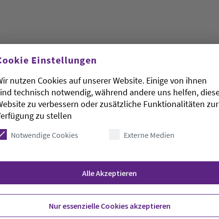
Cookie Einstellungen
ir nutzen Cookies auf unserer Website. Einige von ihnen
rchen, Gewerkschaften und Verbänden haben am
ind technisch notwendig, während andere uns helfen, dies
rung «75 Jahre Grundgesetz» vorgestellt. Das seit
ebsite zu verbessern oder zusätzliche Funktionalitäten zur
rundgesetz sei «eine echte Erfolgsgeschichte»,
erfügung zu stellen
persönliche und politische Freiheit, 75 Jahre
 Einheit am 3. Oktober 1990 habe sich zudem der
Notwendige Cookies
Externe Medien
undgesetzes nach einer Wiedervereinigung
Alle Akzeptieren
ll auf dem Prüfstand», mahnte Ministerpräsident
rsächsischen Landesregierung. Die Gesellschaft
Nur essenzielle Cookies akzeptieren
rte zu schützen und so den Geist des