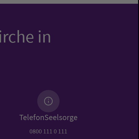
irche in
TelefonSeelsorge
0800 111 0 111