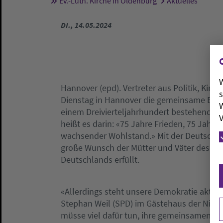
Ev.-Luth. Kirche in Oldenburg
Aktuelles
Sie sind hier:
DI., 14.05.2024
W
Hannover (epd). Vertreter aus Politik, Ki
s
Dienstag in Hannover die gemeinsame Erklä
W
einem Dreivierteljahrhundert bestehende G
V
heißt es darin: «75 Jahre Frieden, 75 Jahre 
wachsender Wohlstand.» Mit der Deutschen
große Wunsch der Mütter und Väter des Gr
Deutschlands erfüllt.
«Allerdings steht unsere Demokratie aktue
Stephan Weil (SPD) im Gästehaus der Niede
müsse viel dafür tun, ihre gemeinsamen We