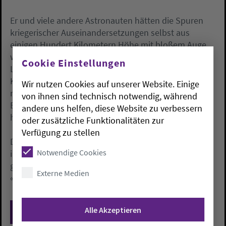
Er und viele andere Astronauten hätten die Spuren
kriegerischer Auseinandersetzungen selbst aus
einigen Hundert Kilometern Höhe mit bloßem Auge
wahrnehmen können. «Alexander Gerst hat von den
Cookie Einstellungen
Leuchtspuren der Raketen im Israel-Palästina-
Konflikt berichtet, die im Dunkeln aufblitzten. Bei
Wir nutzen Cookies auf unserer Website. Einige
meiner ersten Mission tobte der Konflikt auf dem
von ihnen sind technisch notwendig, während
Balkan. Als wir nachts über Europa flogen, war alles
andere uns helfen, diese Website zu verbessern
hell erleuchtet.»
oder zusätzliche Funktionalitäten zur
Verfügung zu stellen
Die Erfahrungen, die die Astronauten währenddessen
Notwendige Cookies
in der Weltraumstation machten, seien vollkommen
gegensätzlich zu diesen Eindrücken gewesen. Reiter:
Externe Medien
«Konflikte gab es nicht.»
Alle Akzeptieren
Zurück