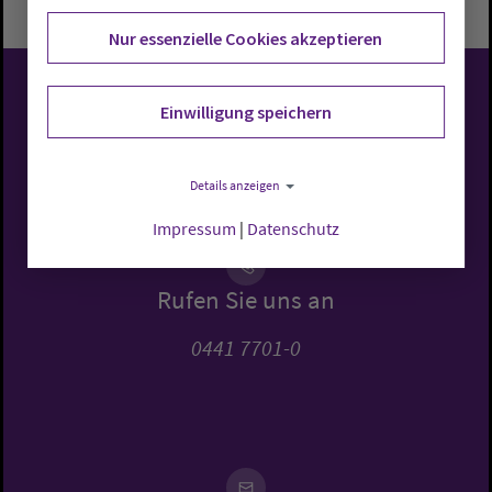
Nur essenzielle Cookies akzeptieren
Evangelisch-Lutherische
Einwilligung speichern
Kirche in Oldenburg
Details anzeigen
Impressum
|
Datenschutz
Rufen Sie uns an
0441 7701-0