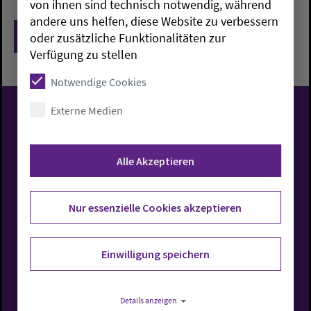
von ihnen sind technisch notwendig, während
andere uns helfen, diese Website zu verbessern
Zurück
oder zusätzliche Funktionalitäten zur
Verfügung zu stellen
Notwendige Cookies
Externe Medien
Evangelisch-Lutherische
Kirche in Oldenburg
Alle Akzeptieren
Nur essenzielle Cookies akzeptieren
Rufen Sie uns an
Einwilligung speichern
0441 7701-0
Details anzeigen