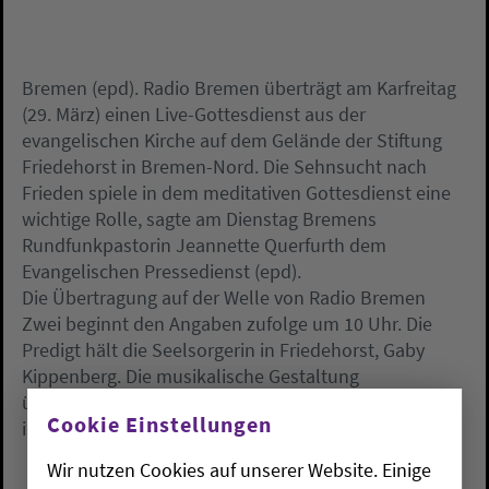
Bremen (epd). Radio Bremen überträgt am Karfreitag
(29. März) einen Live-Gottesdienst aus der
evangelischen Kirche auf dem Gelände der Stiftung
Friedehorst in Bremen-Nord. Die Sehnsucht nach
Frieden spiele in dem meditativen Gottesdienst eine
wichtige Rolle, sagte am Dienstag Bremens
Rundfunkpastorin Jeannette Querfurth dem
Evangelischen Pressedienst (epd).
Die Übertragung auf der Welle von Radio Bremen
Zwei beginnt den Angaben zufolge um 10 Uhr. Die
Predigt hält die Seelsorgerin in Friedehorst, Gaby
Kippenberg. Die musikalische Gestaltung
übernehmen der Organist Andreas Kettmann und der
Cookie Einstellungen
inklusive Chor «Irgendwie Anders».
Wir nutzen Cookies auf unserer Website. Einige