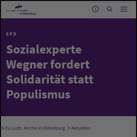
Zum Hauptinhalt springen
EPD
Sozialexperte
Wegner fordert
Solidarität statt
Populismus
Ev.-Luth. Kirche in Oldenburg
Aktuelles
Sie sind hier: