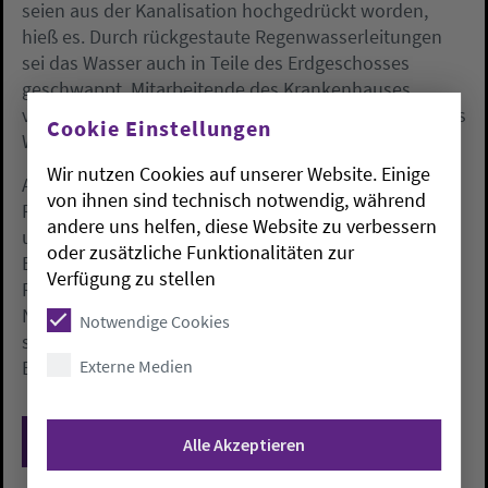
seien aus der Kanalisation hochgedrückt worden,
hieß es. Durch rückgestaute Regenwasserleitungen
sei das Wasser auch in Teile des Erdgeschosses
geschwappt. Mitarbeitende des Krankenhauses
verständigten sofort die Feuerwehr. Diese pumpte das
Cookie Einstellungen
Wasser ab, nachdem der Regen nachgelassen hatte.
Wir nutzen Cookies auf unserer Website. Einige
Auch Mitarbeitende der Haustechnik und des
von ihnen sind technisch notwendig, während
Reinigungspersonals waren vor Ort. Seit der Nacht
andere uns helfen, diese Website zu verbessern
um 1 Uhr laufe der Betrieb wieder ohne
oder zusätzliche Funktionalitäten zur
Einschränkungen, hieß es. Am Mittwoch wurden noch
Verfügung zu stellen
Restarbeiten erledigt. Vom Starkregen waren in der
Nacht große Teile Deutschlands betroffen. Besonders
Notwendige Cookies
stark regnete es in Nordrhein-Westfalen, Bayern,
Externe Medien
Baden-Württemberg und Teilen Niedersachsens.
Zurück
Alle Akzeptieren