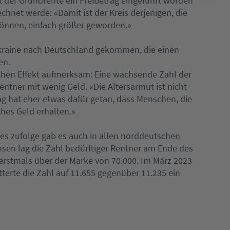
t der Grundrente ein Freibetrag eingeführt worden
echnet werde: «Damit ist der Kreis derjenigen, die
önnen, einfach größer geworden.»
raine nach Deutschland gekommen, die einen
en.
chen Effekt aufmerksam: Eine wachsende Zahl der
tner mit wenig Geld. «Die Altersarmut ist nicht
ng hat eher etwas dafür getan, dass Menschen, die
hes Geld erhalten.»
s zufolge gab es auch in allen norddeutschen
sen lag die Zahl bedürftiger Rentner am Ende des
 erstmals über der Marke von 70.000. Im März 2023
terte die Zahl auf 11.655 gegenüber 11.235 ein