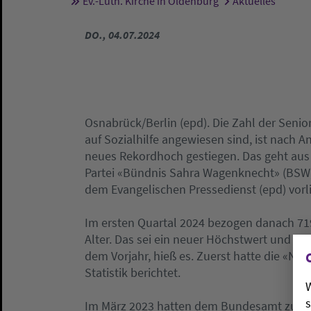
Ev.-Luth. Kirche in Oldenburg
Aktuelles
Sie sind hier:
DO., 04.07.2024
Osnabrück/Berlin (epd). Die Zahl der Senior
auf Sozialhilfe angewiesen sind, ist nach 
neues Rekordhoch gestiegen. Das geht aus 
Partei «Bündnis Sahra Wagenknecht» (BSW
dem Evangelischen Pressedienst (epd) vorli
Im ersten Quartal 2024 bezogen danach 71
Alter. Das sei ein neuer Höchstwert und b
dem Vorjahr, hieß es. Zuerst hatte die «Ne
Statistik berichtet.
W
s
Im März 2023 hatten dem Bundesamt zufolg