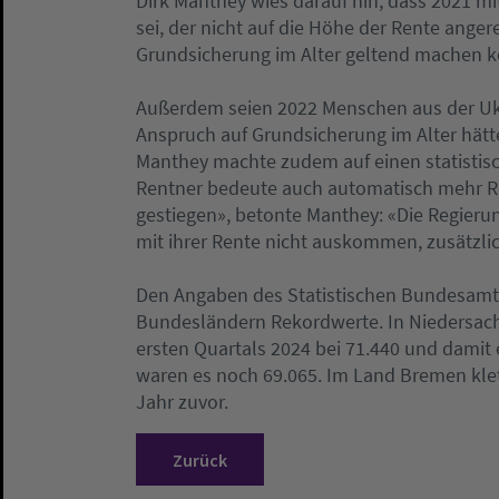
Dirk Manthey wies darauf hin, dass 2021 mi
sei, der nicht auf die Höhe der Rente anger
Grundsicherung im Alter geltend machen k
Außerdem seien 2022 Menschen aus der Uk
Anspruch auf Grundsicherung im Alter hätt
Manthey machte zudem auf einen statistis
Rentner bedeute auch automatisch mehr Ren
gestiegen», betonte Manthey: «Die Regieru
mit ihrer Rente nicht auskommen, zusätzlic
Den Angaben des Statistischen Bundesamte
Bundesländern Rekordwerte. In Niedersach
ersten Quartals 2024 bei 71.440 und damit
waren es noch 69.065. Im Land Bremen klet
Jahr zuvor.
Zurück