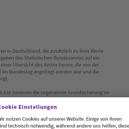
en in Deutschland, die zusätzlich zu ihrer Rente
Angaben des Statistischen Bundesamtes auf ein
einer Übersicht des Amtes hervor, die von der
) im Bundestag angefragt worden war und die
egt.
9.330 Senioren die sogenannte Grundsicherung im
edeute einen Anstieg um rund 35.000 gegenüber
ue Osnabrücker Zeitung» (Donnerstag) über die
Cookie Einstellungen
ir nutzen Cookies auf unserer Website. Einige von ihnen
ind technisch notwendig, während andere uns helfen, dies
e 684.360 Senioren Sozialhilfe bezogen. Im