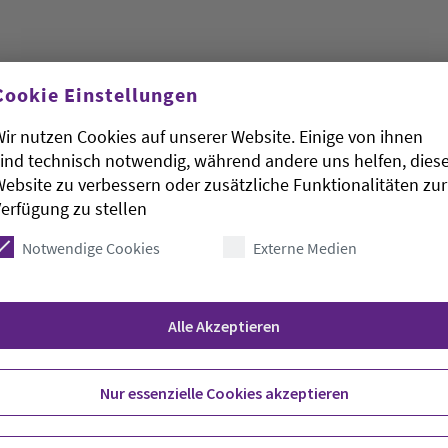
Cookie Einstellungen
ir nutzen Cookies auf unserer Website. Einige von ihnen
ind technisch notwendig, während andere uns helfen, dies
des barrierearmen Umbaus von Wohnungen muss
ebsite zu verbessern oder zusätzliche Funktionalitäten zur
ahren massiv ausgeweitet werden. Im Auftrag des
erfügung zu stellen
del (BDB) hatte das Pestel-Institut mit Sitz in
und die Ergebnisse am Montag in München
Notwendige Cookies
Externe Medien
 2035 rund 24 Millionen Menschen zur Altersgruppe
hr als heute. «Für diese Menschen gibt es viel zu
ichael Hölker, Geschäftsführer des BDB.
Alle Akzeptieren
müsse durch Umbau entstehen. Die Menschen
nen bleiben, erläuterte Hölker. Der barrierearme
Nur essenzielle Cookies akzeptieren
ten beispielsweise ebenerdige Duschen, leicht
ngängen und generell genügend Bewegungsraum.