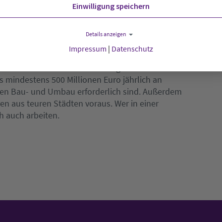
Einwilligung speichern
s Günther, sagte, solche Umbauten rechneten sich
 Pflege in einem Seniorenheim deutlich höher seien
Details anzeigen
Impressum
|
Datenschutz
n Deutschland in Ein- oder Mehrfamilienhäusern,
nur selten barrierearm und energieeffizient. Das
s mindestens 500 Millionen Euro jährlich an
ten Bau- und Umbau erforderlich sind. Außerdem
en aus teuren Städten voraus. Wer in einer
h auch arbeiten.