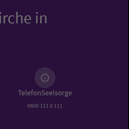
irche in
TelefonSeelsorge
0800 111 0 111