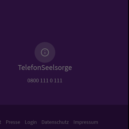
TelefonSeelsorge
0800 111 0 111
t
Presse
Login
Datenschutz
Impressum