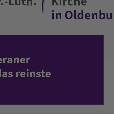
eraner
as reinste