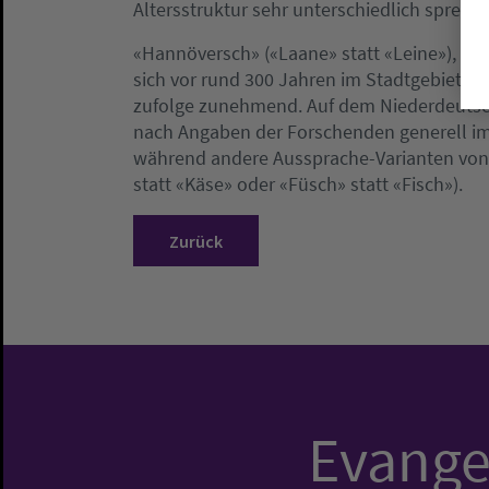
Altersstruktur sehr unterschiedlich spreche
«Hannöversch» («Laane» statt «Leine»), ei
sich vor rund 300 Jahren im Stadtgebiet Ha
zufolge zunehmend. Auf dem Niederdeutsc
nach Angaben der Forschenden generell imm
während andere Aussprache-Varianten vo
statt «Käse» oder «Füsch» statt «Fisch»).
Zurück
Evangel