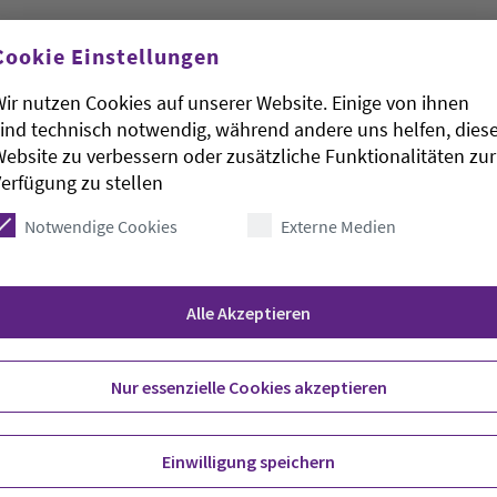
Cookie Einstellungen
ir nutzen Cookies auf unserer Website. Einige von ihnen
ind technisch notwendig, während andere uns helfen, dies
ebsite zu verbessern oder zusätzliche Funktionalitäten zur
erfügung zu stellen
nung wird in Hannover nicht das beste
bnis eines Forschungsprojekts des Deutschen
Notwendige Cookies
Externe Medien
ver. Die Studie «Die Stadtsprache Hannovers»
wie Platt gesprochen werde, aber eben auch kein
m Dienstag mit. Dennoch ist für viele
Alle Akzeptieren
 ihrer eigenen Einschätzung nach ein wichtiger
Nur essenzielle Cookies akzeptieren
inschaft geförderte Projekt wurden die Sprache
mung von 100 in Hannover aufgewachsenen
in unterschiedlichen Stadtteilen und gehören
Einwilligung speichern
m, dass die Menschen je nach Situation und