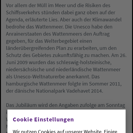
Vor allem der Müll im Meer und die Risiken des
Schiffsverkehrs stünden dabei ganz oben auf der
Agenda, erläuterte Lies. Aber auch der Klimawandel
bedrohe das Wattenmeer. Die Unesco habe den
Anrainerstaaten des Wattenmeers den Auftrag
gegeben, für das Welterbegebiet einen
länderübergreifenden Plan zu erarbeiten, um den
Schutz des Gebietes zukunftsfähig zu machen. Am 26.
Juni 2009 wurden das schleswig-holsteinische,
niedersächsische und niederländische Wattenmeer
als Unesco-Weltnaturerbe anerkannt. Das
hamburgische Wattenmeer folgte im Sommer 2011,
der dänische Nationalpark Vadehavet 2014.
Das Jubiläum wird den Angaben zufolge am Sonntag
in Wilhelmshaven gefeiert. Unter dem Motto «Ein
Cookie Einstellungen
Wattenmeer. Zwei Räder. Drei Länder» wollen dazu
Menschen aus Deutschland, Dänemark und den
Wir nutzen Cookies auf unserer Website. Einige