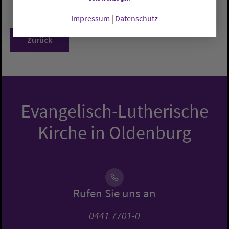
Impressum
|
Datenschutz
Zurück
Evangelisch-Lutherische
Kirche in Oldenburg
Rufen Sie uns an
0441 7701-0